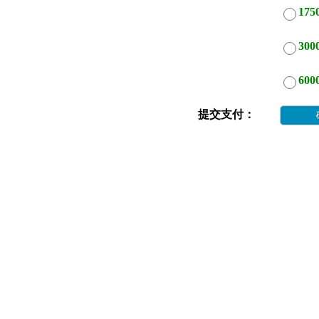
17
30
60
提交支付：